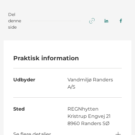
Del
denne
side
Praktisk information
Udbyder
Vandmiljø Randers
A/S
Sted
REGNhytten
Kristrup Engvej 21
8960 Randers SØ
Se flere detaljer