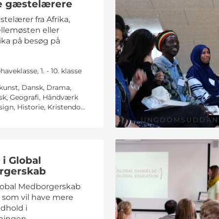
e gæstelærere
telærer fra Afrika,
llemøsten eller
ka på besøg på
aveklasse, 1. - 10. klasse
dkunst, Dansk, Drama,
sk, Geografi, Håndværk
ign, Historie, Kristendo...
UNGDOMSUDDAN
i Global
rgerskab
lobal Medborgerskab
g, som vil have mere
ndhold i
ningen.