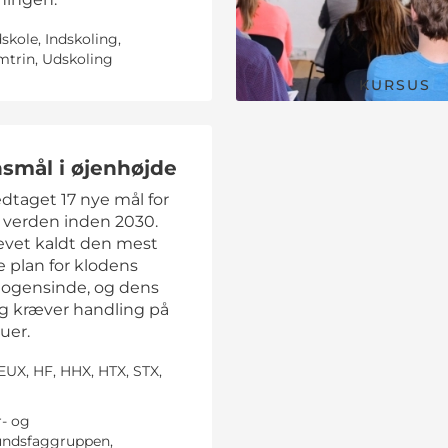
skole, Indskoling,
mtrin, Udskoling
KURSUS
smål i øjenhøjde
dtaget 17 nye mål for
 verden inden 2030.
levet kaldt den mest
 plan for klodens
nogensinde, og dens
ng kræver handling på
auer.
EUX, HF, HHX, HTX, STX,
r- og
ndsfaggruppen,