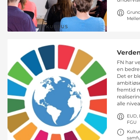
Grund
Melle
KURSUS
Verden
FN har ve
en bedre
Det er b
ambitiøse
fremtid 
realiseri
alle nive
EUD, 
FGU
Kultu
samfu