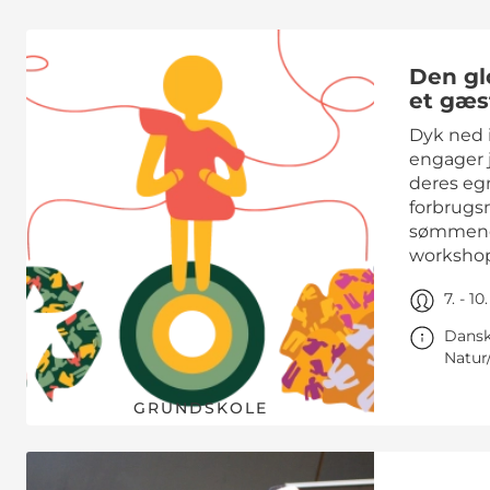
Den glo
et gæs
Dyk ned 
engager j
deres eg
forbrugsm
sømmene
workshop
7. - 10
Dansk
Natur
GRUNDSKOLE