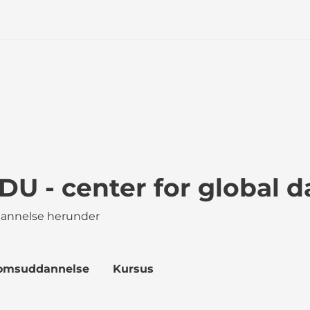
U - center for global 
ddannelse herunder
domsuddannelse
Kursus