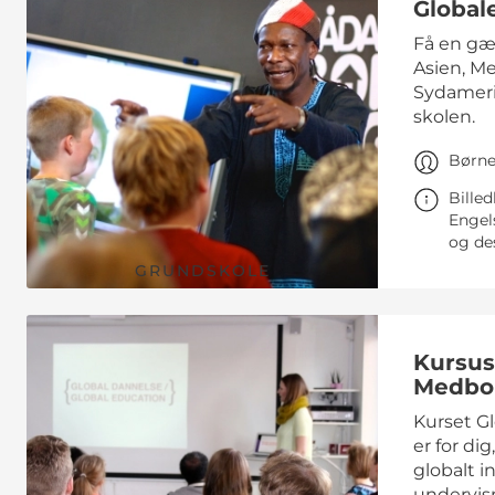
Global
Få en gæs
Asien, Me
Sydameri
skolen.
Børneh
Bille
Engel
og des
GRUNDSKOLE
Kursus 
Medbo
Kurset G
er for di
globalt i
undervis