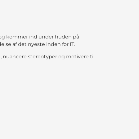
ne og kommer ind under huden på
else af det nyeste inden for IT.
uancere stereotyper og motivere til