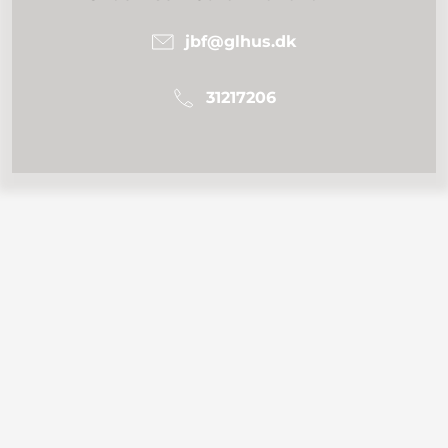
jbf@glhus.dk
31217206