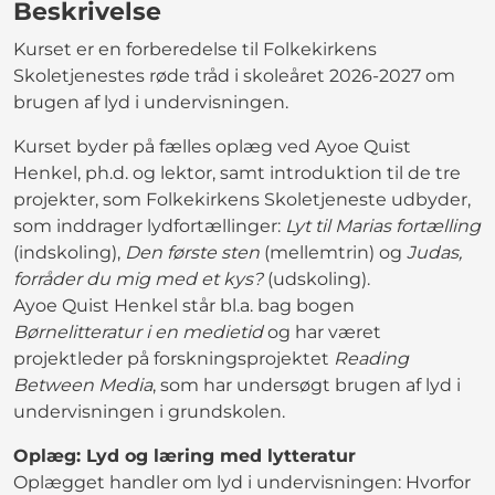
Beskrivelse
Kurset er en forberedelse til Folkekirkens
Skoletjenestes røde tråd i skoleåret 2026-2027 om
brugen af lyd i undervisningen.
Kurset byder på fælles oplæg ved Ayoe Quist
Henkel, ph.d. og lektor, samt introduktion til de tre
projekter, som Folkekirkens Skoletjeneste udbyder,
som inddrager lydfortællinger:
Lyt til Marias fortælling
(indskoling),
Den første sten
(mellemtrin) og
Judas,
forråder du mig med et kys?
(udskoling).
Ayoe Quist Henkel står bl.a. bag bogen
Børnelitteratur i en medietid
og har været
projektleder på forskningsprojektet
Reading
Between Media
, som har undersøgt brugen af lyd i
undervisningen i grundskolen.
Oplæg: Lyd og læring med lytteratur
Oplægget handler om lyd i undervisningen: Hvorfor