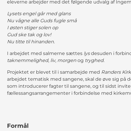
eleverne arbejder med det følgende udvalg af Inge
Lysets engel går med glans
Nu vågne alle Guds fugle små
I østen stiger solen op
Gud ske tak og lov!
Nu titte til hinanden.
I arbejdet med salmerne sættes
lys
desuden i forbi
taknemmelighed
,
liv
,
morgen
og
tryghed
.
Projektet er blevet til i samarbejde med
Randers Kirk
arbejdet tematisk med sangene, skal de øve sig på 
som introducerer fagter til sangene, og til sidst invite
fællessangsarrangementer i forbindelse med kirkemu
Formål