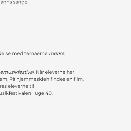
manns sange:
ndelse med temaerne
mørke
,
emusikfestival
. Når eleverne har
dem. På hjemmesiden findes en film,
res eleverne til
sikfestivalen i uge 40.