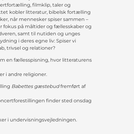
ortælling, filmklip, taler og
 kobler litteratur, bibelsk fortælling
sker, når mennesker spiser sammen –
er fokus på måltider og fællesskaber og
adveren, samt til nutiden og unges
dning i deres egne liv: Spiser vi
 trivsel og relationer?
om en fællesspisning, hvor litteraturens
r i andre religioner.
illing
Babettes gæstebud
fremført af
Koncertforestillingen finder sted onsdag
kker i undervisningsvejledningen.