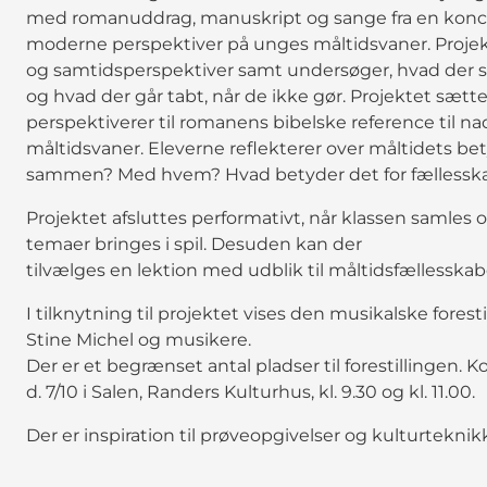
med romanuddrag, manuskript og sange fra en koncertf
moderne perspektiver på unges måltidsvaner. Projektet
og samtidsperspektiver samt undersøger, hvad der 
og hvad der går tabt, når de ikke gør. Projektet sætt
perspektiverer til romanens bibelske reference til n
måltidsvaner. Eleverne reflekterer over måltidets bety
sammen? Med hvem? Hvad betyder det for fællesskab,
Projektet afsluttes performativt, når klassen samles 
temaer bringes i spil. Desuden kan der
tilvælges en lektion med udblik til måltidsfællesskabe
I tilknytning til projektet vises den musikalske forest
Stine Michel og musikere.
Der er et begrænset antal pladser til forestillingen. 
d. 7/10 i Salen, Randers Kulturhus, kl. 9.30 og kl. 11.00.
Der er inspiration til prøveopgivelser og kulturtekni