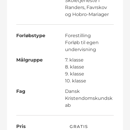
Skoletjeneste i
Randers, Favrskov
og Hobro-Mariager
Forløbstype
Forestilling
Forløb til egen
undervisning
Målgruppe
7. klasse
8. klasse
9. klasse
10. klasse
Fag
Dansk
Kristendomskundsk
ab
Pris
GRATIS