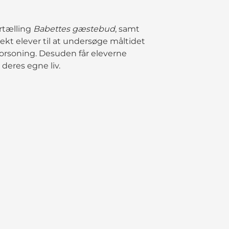
rtælling
Babettes gæstebud
, samt
jekt elever til at undersøge måltidet
orsoning. Desuden får eleverne
 deres egne liv.