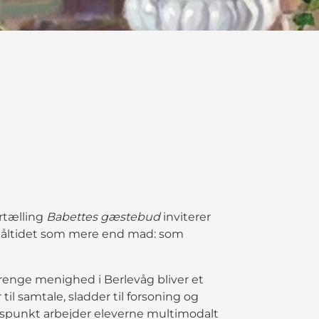
rtælling
Babettes gæstebud
inviterer
e måltidet som mere end mad: som
renge menighed i Berlevåg bliver et
il samtale, sladder til forsoning og
gspunkt arbejder eleverne multimodalt